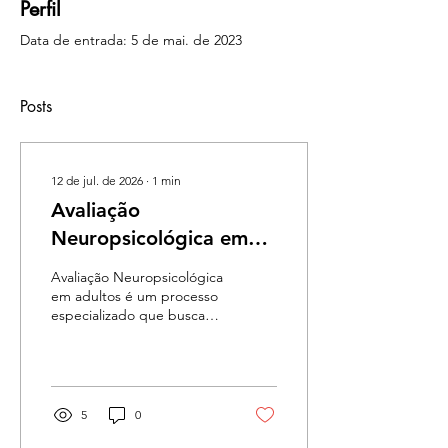
Perfil
Data de entrada: 5 de mai. de 2023
Posts
12 de jul. de 2026
∙
1
min
Avaliação
Neuropsicológica em
Adulto
Avaliação Neuropsicológica
em adultos é um processo
especializado que busca
compreender como
diferentes funções
cognitivas e emocionais
estão funcionando, como
atenção, memória,
5
0
linguagem, raciocínio,